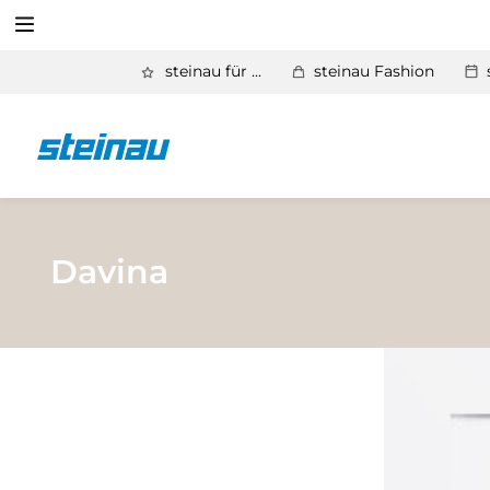
Suchen
steinau für ...
steinau Fashion
Zurück
Produkte
Suchen
Basic Aktionen 2026
Türen & Zargen
Davina
Tore
Industrie, Gewerbe, Öffentliche Hand
Antriebe
Stauraum­systeme