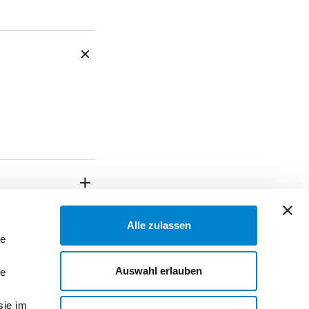
Alle zulassen
le
Auswahl erlauben
le
sie im