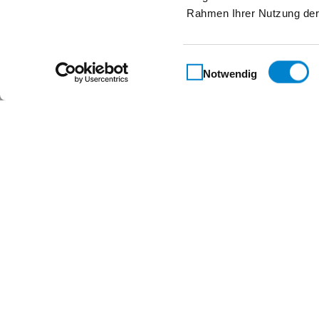
Rahmen Ihrer Nutzung der
Einwilligungsauswahl
Notwendig
Maßgeschneidert für 
Kontakt
Steinau KG
Im Ohl 14b
59757 Arnsberg
+49 2932 4906-9000
info@steinau.com