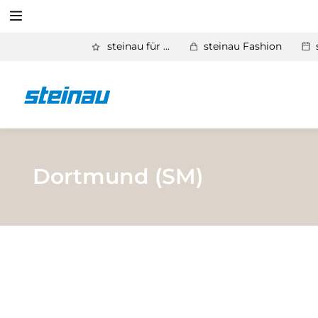
Suchen
steinau für ...
steinau Fashion
Zurück
Produkte
Suchen
Basic Aktionen 2026
Türen & Zargen
Dortmund (SM)
Tore
Industrie, Gewerbe, Öffentliche Hand
Antriebe
Stauraum­systeme