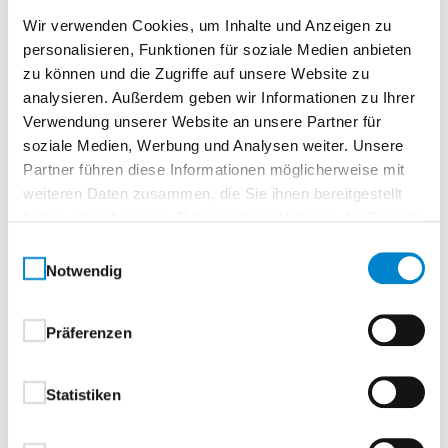
durchflexible Montagemöglichkeiten. Da keine
Wir verwenden Cookies, um Inhalte und Anzeigen zu
externe Steuerung erforderlich ist,spart der Antrieb
personalisieren, Funktionen für soziale Medien anbieten
zudem Platz und Installationsaufwand.
zu können und die Zugriffe auf unsere Website zu
analysieren. Außerdem geben wir Informationen zu Ihrer
Produkteigenschaften:
Verwendung unserer Website an unsere Partner für
soziale Medien, Werbung und Analysen weiter. Unsere
Optimal für unübliche Einbausituationen wie
Partner führen diese Informationen möglicherweise mit
tiefe Torpfeiler, flexibel montierbar
weiteren Daten zusammen, die Sie ihnen bereitgestellt
Einstellbare Torlaufgeschwindigkeit und
haben oder die sie im Rahmen Ihrer Nutzung der Dienste
gleichmäßiger Lauf bei allen Torgrößen
gesammelt haben.
Einwilligungsauswahl
Teilöffnung für bequemen Personendurchgang
Notwendig
Torstatus jederzeit abrufbar
Smart-Home-Anbindung über HCP-
Präferenzen
Schnittstelle
Energiesparend mit unter 0,8 Watt im Standby
Öffnung nach innen oder außen möglich
Statistiken
Inklusive Handsender HSE 4 S3
Für Torflügel bis 2.000 mm Breite / 2.000 mm