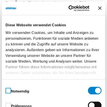
®
Durat
steht für eine besonders strapazierfähige
Melaminharz-Oberfläche, die in puncto Belastbarkeit
neue Maßstäbe setzt. Sie ist im Durchschnitt 48 %
stoßfester als geprüfte CPL-Oberflächen namhafter
Diese Webseite verwendet Cookies
Türenhersteller – und überzeugt durch ihre
Wir verwenden Cookies, um Inhalte und Anzeigen zu
Alltagstauglichkeit auf ganzer Linie.
personalisieren, Funktionen für soziale Medien anbieten
zu können und die Zugriffe auf unsere Website zu
Ihre Vorteile im Überblick:
analysieren. Außerdem geben wir Informationen zu Ihrer
Verwendung unserer Website an unsere Partner für
Hygienisch & pflegeleicht – Die geschlossene
soziale Medien, Werbung und Analysen weiter. Unsere
Oberfläche lässt sich einfach reinigen und ist
Partner führen diese Informationen möglicherweise mit
ideal für den täglichen Gebrauch.
weiteren Daten zusammen, die Sie ihnen bereitgestellt
Antistatisch & lichtecht – Für dauerhaft
haben oder die sie im Rahmen Ihrer Nutzung der Dienste
attraktive Optik ohne Farbveränderung.
gesammelt haben.
Einwilligungsauswahl
Hitzebeständig, kratz- & abriebfest – Auch bei
Notwendig
®
©
starker Beanspruchung bleibt Durat
zuverlässig schön.
Widerstandsfähig gegenüber haushaltsüblichen
Präferenzen