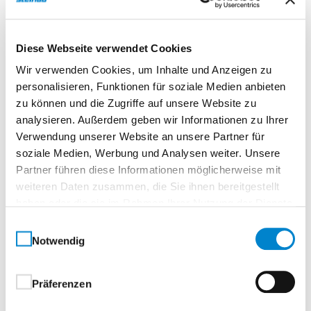
Beschreibung
Diese Webseite verwendet Cookies
Wir verwenden Cookies, um Inhalte und Anzeigen zu
Echtholz Ami. Nussbaum geplankt Matt
personalisieren, Funktionen für soziale Medien anbieten
zu können und die Zugriffe auf unsere Website zu
Normtür, eckigTürelement Röhrenspanplatte
analysieren. Außerdem geben wir Informationen zu Ihrer
Verwendung unserer Website an unsere Partner für
Edelholzfurniere – Natur. Charakter. Unikate.Jede
soziale Medien, Werbung und Analysen weiter. Unsere
Tür ein Unikat.
Partner führen diese Informationen möglicherweise mit
Mit Edelholzfurnieren holen Sie sich die
weiteren Daten zusammen, die Sie ihnen bereitgestellt
haben oder die sie im Rahmen Ihrer Nutzung der Dienste
unverwechselbare Schönheit der Natur ins Haus. Die
gesammelt haben.
ausdrucksstarken Echtholz-Oberflächen verleihen Tür
Einwilligungsauswahl
und Zarge eine besondere Ausstrahlung – mit Farbe,
Notwendig
Maserung und Struktur, wie sie nur die Natur
hervorbringen kann.Ob klassisch oder modern:
Präferenzen
Unsere fein ausgewählte Kollektion umfasst auch