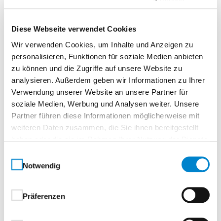
Beschreibung
Diese Webseite verwendet Cookies
Wir verwenden Cookies, um Inhalte und Anzeigen zu
Echtholz Asteiche Matt
personalisieren, Funktionen für soziale Medien anbieten
zu können und die Zugriffe auf unsere Website zu
Normtür, eckigTürelement Röhrenspanplatte
analysieren. Außerdem geben wir Informationen zu Ihrer
Verwendung unserer Website an unsere Partner für
Edelholzfurniere – Natur. Charakter. Unikate.Jede
soziale Medien, Werbung und Analysen weiter. Unsere
Tür ein Unikat.
Partner führen diese Informationen möglicherweise mit
Mit Edelholzfurnieren holen Sie sich die
weiteren Daten zusammen, die Sie ihnen bereitgestellt
unverwechselbare Schönheit der Natur ins Haus. Die
haben oder die sie im Rahmen Ihrer Nutzung der Dienste
ausdrucksstarken Echtholz-Oberflächen verleihen Tür
gesammelt haben.
Einwilligungsauswahl
und Zarge eine besondere Ausstrahlung – mit Farbe,
Notwendig
Maserung und Struktur, wie sie nur die Natur
hervorbringen kann.Ob klassisch oder modern:
Präferenzen
Unsere fein ausgewählte Kollektion umfasst auch
quer furnierte Hölzer, die individuelle Raumkonzepte