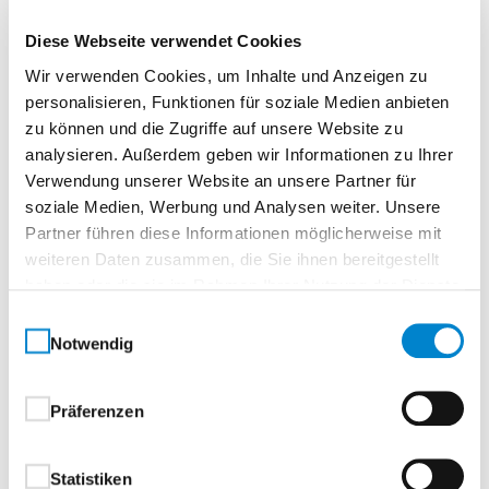
und Zarge eine besondere Ausstrahlung – mit Farbe,
Diese Webseite verwendet Cookies
Maserung und Struktur, wie sie nur die Natur
Wir verwenden Cookies, um Inhalte und Anzeigen zu
hervorbringen kann.Ob klassisch oder modern:
personalisieren, Funktionen für soziale Medien anbieten
Unsere fein ausgewählte Kollektion umfasst auch
zu können und die Zugriffe auf unsere Website zu
quer furnierte Hölzer, die individuelle Raumkonzepte
analysieren. Außerdem geben wir Informationen zu Ihrer
stilvoll unterstreichen.
Verwendung unserer Website an unsere Partner für
soziale Medien, Werbung und Analysen weiter. Unsere
Alle Vorteile auf einen Blick:
Partner führen diese Informationen möglicherweise mit
weiteren Daten zusammen, die Sie ihnen bereitgestellt
Echte Unikate – jedes Furnier ist ein
haben oder die sie im Rahmen Ihrer Nutzung der Dienste
einzigartiges Naturprodukt
gesammelt haben.
Einwilligungsauswahl
Vielfältige Maserungen und Strukturen – keine
Notwendig
Reproduktion, sondern echte Handwerkskunst
Individuelle Farbverläufe durch Lichteinfluss
und Verarbeitung – Ausdruck natürlicher
Präferenzen
Authentizität
Nachhaltig schön – edles Echtholz mit zeitloser
Statistiken