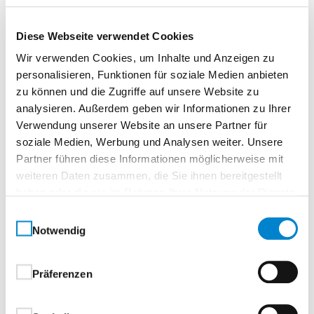
Beschreibung
Diese Webseite verwendet Cookies
Echtholz Sapeli Matt
Wir verwenden Cookies, um Inhalte und Anzeigen zu
personalisieren, Funktionen für soziale Medien anbieten
zu können und die Zugriffe auf unsere Website zu
Normtür, eckigTürelement Röhrenspanplatte
analysieren. Außerdem geben wir Informationen zu Ihrer
Verwendung unserer Website an unsere Partner für
Edelholzfurniere – Natur. Charakter. Unikate.Jede
soziale Medien, Werbung und Analysen weiter. Unsere
Tür ein Unikat.
Partner führen diese Informationen möglicherweise mit
Mit Edelholzfurnieren holen Sie sich die
weiteren Daten zusammen, die Sie ihnen bereitgestellt
unverwechselbare Schönheit der Natur ins Haus. Die
haben oder die sie im Rahmen Ihrer Nutzung der Dienste
ausdrucksstarken Echtholz-Oberflächen verleihen Tür
gesammelt haben.
Einwilligungsauswahl
und Zarge eine besondere Ausstrahlung – mit Farbe,
Notwendig
Maserung und Struktur, wie sie nur die Natur
hervorbringen kann.Ob klassisch oder modern:
Präferenzen
Unsere fein ausgewählte Kollektion umfasst auch
quer furnierte Hölzer, die individuelle Raumkonzepte
stilvoll unterstreichen.