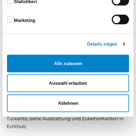
Statistiken
Ihre Vorteile auf einen Blick:
Marketing
Echte Unikate – jedes Furnier ist ein
einzigartiges Naturprodukt
Vielfältige Maserungen und Strukturen – keine
Details zeigen
Reproduktion, sondern echte Handwerkskunst
Individuelle Farbverläufe durch Lichteinfluss
Alle zulassen
und Verarbeitung – Ausdruck natürlicher
Authentizität
Nachhaltig schön – edles Echtholz mit zeitloser
Auswahl erlauben
Wirkung
Ablehnen
Türblatt:
mit eckiger Türkante, optional mit stumpfer
Türkante, siehe Ausstattung und ZubehörKanten in
Echtholz