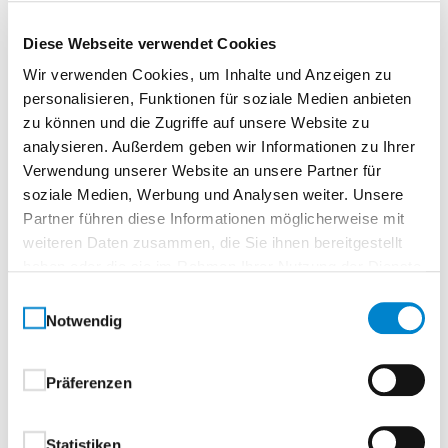
Beschreibung
Diese Webseite verwendet Cookies
Echtlack Basic Weiß (ähnl. RAL 9010)
Wir verwenden Cookies, um Inhalte und Anzeigen zu
personalisieren, Funktionen für soziale Medien anbieten
Alltäglich schönNormtür, rundTürelement,
zu können und die Zugriffe auf unsere Website zu
RöhrenspanplatteSchlicht.
analysieren. Außerdem geben wir Informationen zu Ihrer
Verwendung unserer Website an unsere Partner für
Praktisch. Zuverlässig.
soziale Medien, Werbung und Analysen weiter. Unsere
Echtlack Basic ist die ideale Wahl für alle, die auf der
Partner führen diese Informationen möglicherweise mit
Suche nach einer preisbewussten Türlösung sind,
weiteren Daten zusammen, die Sie ihnen bereitgestellt
haben oder die sie im Rahmen Ihrer Nutzung der Dienste
ohne auf ein gepflegtes Erscheinungsbild verzichten
gesammelt haben.
zu wollen. Die einfach lackierte Oberfläche überzeugt
Einwilligungsauswahl
Notwendig
durch ihre funktionale Alltagstauglichkeit und fügt
sich dezent in verschiedenste Wohnstile ein.
Präferenzen
Ob für den privaten Wohnbereich oder als
wirtschaftliche Lösung im Objekt – Echtlack Basic
Statistiken