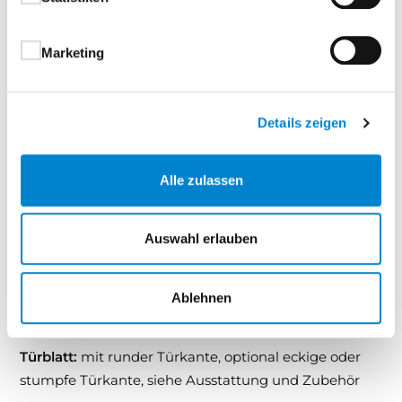
steht für solide Qualität zum Einstiegspreis.
Ihre Vorteile auf einen Blick:
Marketing
Schlichtes Design – zurückhaltend und vielseitig
einsetzbar
Details zeigen
Einfach lackierte Oberfläche – pflegeleicht und
robust im Alltag
Attraktives Preis-Leistungs-Verhältnis – ideal für
Alle zulassen
budgetorientierte Projekte
Alltagstauglich und funktional – bewährt in
Auswahl erlauben
vielen EinsatzbereichenEchtlack Basic – die
praktische Lösung für schöne Türen im
täglichen Gebrauch.
Ablehnen
Türblatt:
mit runder Türkante, optional eckige oder
stumpfe Türkante, siehe Ausstattung und Zubehör