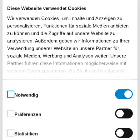
Beschreibung
Diese Webseite verwendet Cookies
Wir verwenden Cookies, um Inhalte und Anzeigen zu
Echtlack Premium Grau (ähnl. RAL 7035)
personalisieren, Funktionen für soziale Medien anbieten
zu können und die Zugriffe auf unsere Website zu
Normtür, rundTürelement, Röhrenspanplatte
analysieren. Außerdem geben wir Informationen zu Ihrer
Verwendung unserer Website an unsere Partner für
soziale Medien, Werbung und Analysen weiter. Unsere
Echtlack Premium – Eleganz in PerfektionAkzente
Partner führen diese Informationen möglicherweise mit
setzen mit makelloser Oberfläche.
weiteren Daten zusammen, die Sie ihnen bereitgestellt
Echtlack Premium steht für eine besonders edle und
haben oder die sie im Rahmen Ihrer Nutzung der Dienste
langlebige Oberflächenveredelung. Der mehrfache
gesammelt haben.
Einwilligungsauswahl
Lackaufbau im hochwertigen Spritzverfahren sorgt
Notwendig
für eine ebenmäßige, brillante Optik – und verleiht
jeder Tür einen stilvollen, zeitlosen Charakter.
Präferenzen
Ihre Vorteile im Überblick:
Statistiken
Mehrschichtiger Lackaufbau für