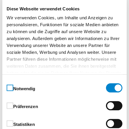
Beschreibung
Diese Webseite verwendet Cookies
Echtlack Premium matt Schwarz (ähnl. RAL 9005)
Wir verwenden Cookies, um Inhalte und Anzeigen zu
personalisieren, Funktionen für soziale Medien anbieten
zu können und die Zugriffe auf unsere Website zu
Normtür, rundTürelement, Röhrenspanplatte
analysieren. Außerdem geben wir Informationen zu Ihrer
Verwendung unserer Website an unsere Partner für
Echtlack Premium matt – Eleganz in
soziale Medien, Werbung und Analysen weiter. Unsere
PerfektionAkzente setzen mit makelloser
Partner führen diese Informationen möglicherweise mit
Oberfläche.
weiteren Daten zusammen, die Sie ihnen bereitgestellt
Echtlack Premium steht für eine besonders edle und
haben oder die sie im Rahmen Ihrer Nutzung der Dienste
langlebige Oberflächenveredelung. Der mehrfache
gesammelt haben.
Einwilligungsauswahl
Lackaufbau im hochwertigen Spritzverfahren sorgt
Notwendig
für eine ebenmäßige, brillante Optik – und verleiht
jeder Tür einen stilvollen, zeitlosen Charakter.
Präferenzen
Ihre Vorteile im Überblick:
Statistiken
Mehrschichtiger Lackaufbau für