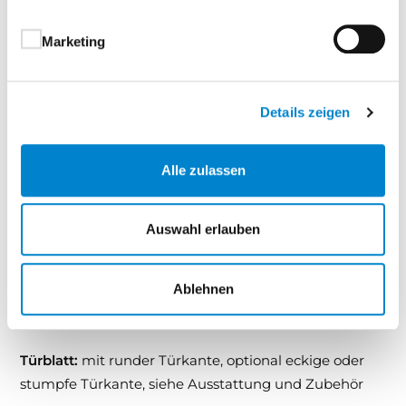
außergewöhnliche Strapazierfähigkeit und
lange Lebensdauer
Marketing
Nasslackierung im Spritzverfahren – für eine
besonders gleichmäßige, glatte Oberfläche
Lichtecht nach EN 15187 (Klasse 5) – dauerhaft
Details zeigen
schöne Farbwirkung auch bei
Sonneneinstrahlung
Alle zulassen
Exklusive Premium-Optik – ideal zur
Aufwertung moderner Wohnräume
Auswahl erlauben
Mit Echtlack Premium setzen Sie bewusst auf
Ablehnen
Qualität, Design und Beständigkeit – für Türen, die
bleibenden Eindruck hinterlassen.
Türblatt:
mit runder Türkante, optional eckige oder
stumpfe Türkante, siehe Ausstattung und Zubehör