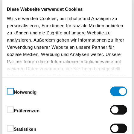
Beschreibung
Diese Webseite verwendet Cookies
Echtlack Premium matt Weiß (ähnl. RAL 9010)
Wir verwenden Cookies, um Inhalte und Anzeigen zu
personalisieren, Funktionen für soziale Medien anbieten
zu können und die Zugriffe auf unsere Website zu
Normtür, rundTürelement, Röhrenspanplatte
analysieren. Außerdem geben wir Informationen zu Ihrer
Verwendung unserer Website an unsere Partner für
Echtlack Premium matt – Eleganz in
soziale Medien, Werbung und Analysen weiter. Unsere
PerfektionAkzente setzen mit makelloser
Partner führen diese Informationen möglicherweise mit
Oberfläche.
weiteren Daten zusammen, die Sie ihnen bereitgestellt
Echtlack Premium steht für eine besonders edle und
haben oder die sie im Rahmen Ihrer Nutzung der Dienste
langlebige Oberflächenveredelung. Der mehrfache
gesammelt haben.
Einwilligungsauswahl
Lackaufbau im hochwertigen Spritzverfahren sorgt
Notwendig
für eine ebenmäßige, brillante Optik – und verleiht
jeder Tür einen stilvollen, zeitlosen Charakter.
Präferenzen
Ihre Vorteile im Überblick:
Statistiken
Mehrschichtiger Lackaufbau für