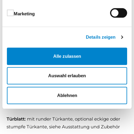
außergewöhnliche Strapazierfähigkeit und
lange Lebensdauer
Marketing
Nasslackierung im Spritzverfahren – für eine
besonders gleichmäßige, glatte Oberfläche
Lichtecht nach EN 15187 (Klasse 5) – dauerhaft
Details zeigen
schöne Farbwirkung auch bei
Sonneneinstrahlung
Alle zulassen
Exklusive Premium-Optik – ideal zur
Aufwertung moderner Wohnräume
Auswahl erlauben
Mit Echtlack Premium setzen Sie bewusst auf
Ablehnen
Qualität, Design und Beständigkeit – für Türen, die
bleibenden Eindruck hinterlassen.
Türblatt:
mit runder Türkante, optional eckige oder
stumpfe Türkante, siehe Ausstattung und Zubehör