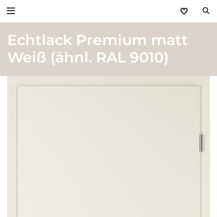
Echtlack Premium matt
Zurück
Weiß (ähnl. RAL 9010)
Produkte
Basic Aktionen 2026
Türen & Zargen
Tore
Industrie, Gewerbe, Öffentliche Hand
Antriebe
Stauraum­systeme