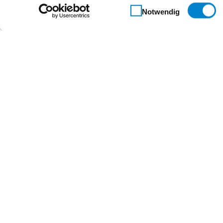
Einwilligungsauswahl
Notwendig
Beschreibung
Einsteckschloss für Feuerschutzabschlusstüren
geprüft und zugelassen nach EN 12209
Stulp eckig auf Anfrage
Eigenschaften