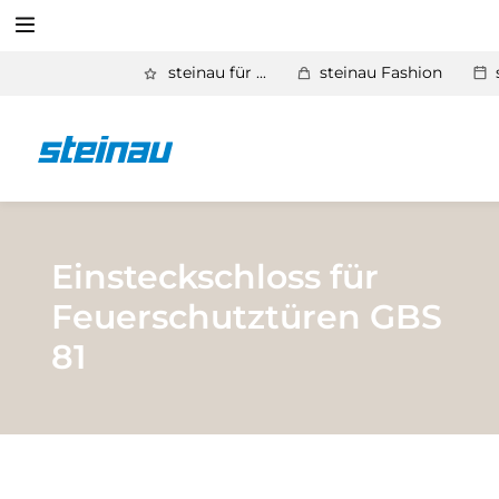
Suchen
steinau für ...
steinau Fashion
Zurück
Produkte
Suchen
Basic Aktionen 2026
Türen & Zargen
Einsteckschloss für
Feuerschutztüren GBS
Tore
81
Industrie, Gewerbe, Öffentliche Hand
Antriebe
Stauraum­systeme