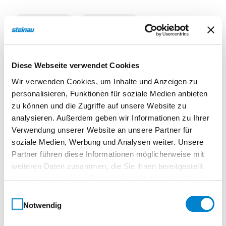
Beschreibung
Eigenschaften
Diese Webseite verwendet Cookies
Beschreibung
Wir verwenden Cookies, um Inhalte und Anzeigen zu
personalisieren, Funktionen für soziale Medien anbieten
zu können und die Zugriffe auf unsere Website zu
Fassaden-Raffstore
analysieren. Außerdem geben wir Informationen zu Ihrer
Verwendung unserer Website an unsere Partner für
Die Fassaden-Raffstoren von steinau sind die ideale
soziale Medien, Werbung und Analysen weiter. Unsere
Lösung für moderne Architektur mit großzügigen
Partner führen diese Informationen möglicherweise mit
Fensterflächen. Sie bieten maximale Flexibilität in der
weiteren Daten zusammen, die Sie ihnen bereitgestellt
Montage und lassen sich je nach baulichen
haben oder die sie im Rahmen Ihrer Nutzung der Dienste
Gegebenheiten sichtbar oder nahezu unsichtbar
gesammelt haben.
Einwilligungsauswahl
integrieren – ob unterhalb des Fenstersturzes, direkt
Notwendig
an der Wand oder in die Fassade eingebettet. Dabei
stehen gekantete Aluminiumblenden in allen RAL-