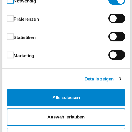
Notwendig
an der Wand oder in die Fassade eingebettet. Dabei
stehen gekantete Aluminiumblenden in allen RAL-
Farben der steinau Farbpalette zur Verfügung, was
Präferenzen
eine perfekte Anpassung an jedes Fassadendesign
ermöglicht.
Statistiken
System:
Die Aufständervariante des Fassaden-Raffstores setzt
Marketing
auf tragende, stranggepresste Aufständerprofile, die
eine stabile und windlastoptimierte Montage
ermöglichen. Das System gewährleistet eine präzise,
Details zeigen
geräuscharme Führung des Behangs – ideal für
großflächige Glasfassaden und anspruchsvolle
Alle zulassen
architektonische Lösungen.
Lamellen:
Auswahl erlauben
Das Lamellenpaket ist aus speziallegiertem
Aluminium gefertigt, doppelt einbrennlackiert und