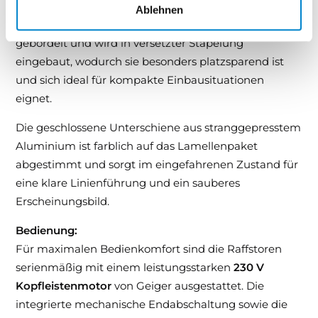
extrem widerstandsfähig gegen Witterungseinflüsse,
Ablehnen
Kratzer und Stöße. Die
CV 80 Lamelle
ist beidseitig
gebördelt und wird in versetzter Stapelung
eingebaut, wodurch sie besonders platzsparend ist
und sich ideal für kompakte Einbausituationen
eignet.
Die geschlossene Unterschiene aus stranggepresstem
Aluminium ist farblich auf das Lamellenpaket
abgestimmt und sorgt im eingefahrenen Zustand für
eine klare Linienführung und ein sauberes
Erscheinungsbild.
Bedienung:
Für maximalen Bedienkomfort sind die Raffstoren
serienmäßig mit einem leistungsstarken
230 V
Kopfleistenmotor
von Geiger ausgestattet. Die
integrierte mechanische Endabschaltung sowie die