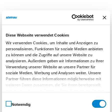
Beschreibung
Eigenschaften
Diese Webseite verwendet Cookies
Wir verwenden Cookies, um Inhalte und Anzeigen zu
Beschreibung
personalisieren, Funktionen für soziale Medien anbieten
zu können und die Zugriffe auf unsere Website zu
analysieren. Außerdem geben wir Informationen zu Ihrer
Fassaden-Raffstore
Verwendung unserer Website an unsere Partner für
soziale Medien, Werbung und Analysen weiter. Unsere
Die Fassaden-Raffstoren von steinau sind die ideale
Partner führen diese Informationen möglicherweise mit
Lösung für moderne Architektur mit großzügigen
weiteren Daten zusammen, die Sie ihnen bereitgestellt
Fensterflächen. Sie bieten maximale Flexibilität in der
haben oder die sie im Rahmen Ihrer Nutzung der Dienste
Montage und lassen sich je nach baulichen
gesammelt haben.
Einwilligungsauswahl
Gegebenheiten sichtbar oder nahezu unsichtbar
Notwendig
integrieren – ob unterhalb des Fenstersturzes, direkt