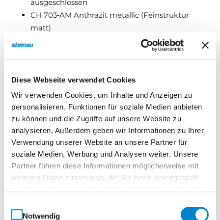
ausgeschlossen
CH 703‑AM Anthrazit metallic (Feinstruktur
matt)
RAL 9005 Tiefschwarz (Feinstruktur matt)
RAL 7012 Basaltgrau (matt)
RAL 7015 Schiefergrau (matt)
RAL 7016 Anthrazitgrau (matt)
Diese Webseite verwendet Cookies
RAL 7030 Steingrau (matt)
Wir verwenden Cookies, um Inhalte und Anzeigen zu
RAL 7035 Lichtgrau (matt)
personalisieren, Funktionen für soziale Medien anbieten
RAL 7039 Quartzgrau (matt)
zu können und die Zugriffe auf unsere Website zu
RAL 7040 Fenstergrau (matt)
analysieren. Außerdem geben wir Informationen zu Ihrer
RAL 8028 Terrabraun (matt)
Verwendung unserer Website an unsere Partner für
soziale Medien, Werbung und Analysen weiter. Unsere
MatchDecor (nur auf der Aussenseite möglich!)
Partner führen diese Informationen möglicherweise mit
Rusty Patina
weiteren Daten zusammen, die Sie ihnen bereitgestellt
Zement hell
haben oder die sie im Rahmen Ihrer Nutzung der Dienste
Stadlholz
gesammelt haben.
Einwilligungsauswahl
Stadlholz
Notwendig
Wildeiche