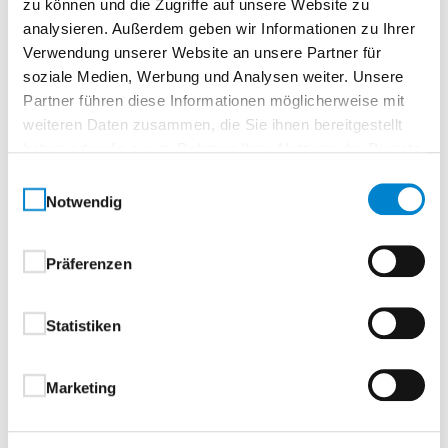
zu können und die Zugriffe auf unsere Website zu
Zur Merkliste
analysieren. Außerdem geben wir Informationen zu Ihrer
Verwendung unserer Website an unsere Partner für
soziale Medien, Werbung und Analysen weiter. Unsere
Partner führen diese Informationen möglicherweise mit
weiteren Daten zusammen, die Sie ihnen bereitgestellt
haben oder die sie im Rahmen Ihrer Nutzung der Dienste
gesammelt haben.
Einwilligungsauswahl
Notwendig
Beschreibung
Eigenschaften
Drücker & Griffe
Präferenzen
Beschreibung
Statistiken
Marketing
Aluminium-Haustüren
1-flügelig