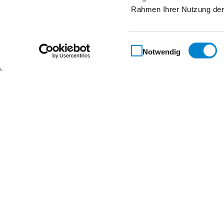
Rahmen Ihrer Nutzung der
Einwilligungsauswahl
Notwendig
Maßgeschneidert für 
Kontakt
Steinau KG
Im Ohl 14b
59757 Arnsberg
+49 2932 4906-9000
info@steinau.com