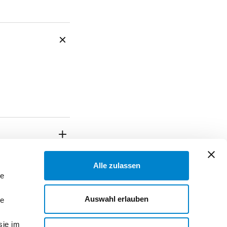
Alle zulassen
le
Auswahl erlauben
le
sie im