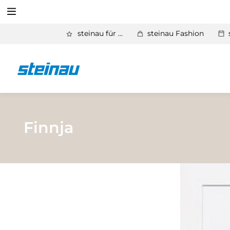
Suchen
steinau für ...
steinau Fashion
Zurück
Produkte
Suchen
Basic Aktionen 2026
Türen & Zargen
Finnja
Tore
Industrie, Gewerbe, Öffentliche Hand
Antriebe
Stauraum­systeme