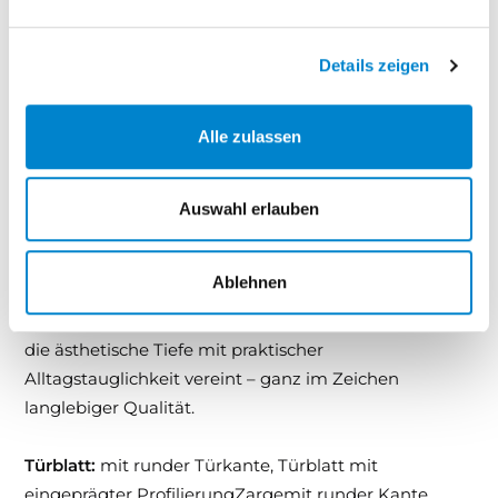
Ihre Vorteile auf einen Blick:
Details zeigen
Zeitlos elegantes Design – klassisch, stilvoll,
hochwertig
Pflegeleichte Lackoberfläche – für dauerhafte
Alle zulassen
Schönheit
Harmonisches Gesamtbild von Tür und Zarge
Auswahl erlauben
Ideal für stilvolle Innenräume – privat oder
gewerblich
Ablehnen
Mit Formelle entscheiden Sie sich für eine Türserie,
die ästhetische Tiefe mit praktischer
Alltagstauglichkeit vereint – ganz im Zeichen
langlebiger Qualität.
Türblatt:
mit runder Türkante, Türblatt mit
eingeprägter ProfilierungZargemit runder Kante