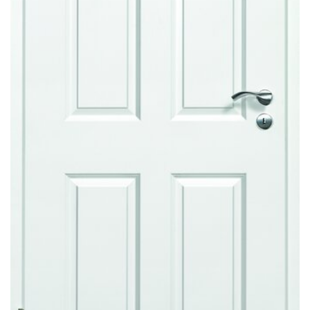
Sonnen- und Insektenschutz
Hochwasser­schutz
Dachboden­treppen