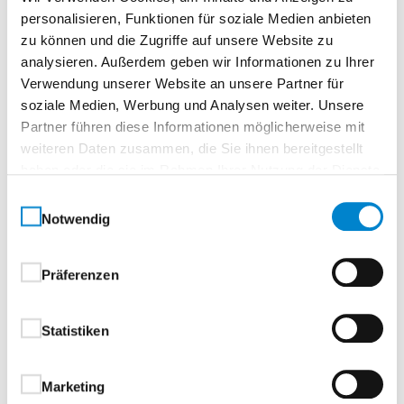
Beschreibung
personalisieren, Funktionen für soziale Medien anbieten
zu können und die Zugriffe auf unsere Website zu
Formelle 40 Echtlack Weiß
analysieren. Außerdem geben wir Informationen zu Ihrer
Verwendung unserer Website an unsere Partner für
Normtür, rundTürelement, Vollspanplatte
soziale Medien, Werbung und Analysen weiter. Unsere
Partner führen diese Informationen möglicherweise mit
Eleganz und Tiefe in zeitloser FormKlassisches
weiteren Daten zusammen, die Sie ihnen bereitgestellt
Design. Dauerhafte Schönheit.
haben oder die sie im Rahmen Ihrer Nutzung der Dienste
Die Formelle Serie überzeugt durch ihre zeitlos
gesammelt haben.
Einwilligungsauswahl
klassische Eleganz und bringt stilvolle Ruhe in jeden
Notwendig
Raum. Türen und Zargen dieser Reihe vereinen
hochwertige Verarbeitung mit einem harmonischen
Präferenzen
Erscheinungsbild – ideal für anspruchsvolle
Wohnkonzepte.Die pflegeleichte Lackoberfläche
Statistiken
sorgt nicht nur für einen edlen Look, sondern auch für
dauerhafte Freude im Alltag – beständig,
unempfindlich und leicht zu reinigen.
Marketing