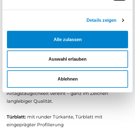
Zeitlos elegantes Design – klassisch, stilvoll,
hochwertig
Details zeigen
Pflegeleichte Lackoberfläche – für dauerhafte
Schönheit
Alle zulassen
Harmonisches Gesamtbild von Tür und Zarge
Ideal für stilvolle Innenräume – privat oder
gewerblich
Auswahl erlauben
Mit Formelle entscheiden Sie sich für eine Türserie,
Ablehnen
die ästhetische Tiefe mit praktischer
Alltagstauglichkeit vereint – ganz im Zeichen
langlebiger Qualität.
Türblatt:
mit runder Türkante, Türblatt mit
eingeprägter Profilierung