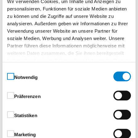
Wir verwenden Cookies, um Inhalte und Anzeigen zu
Formelle 41 1LA oben Echtlack Weiß
personalisieren, Funktionen für soziale Medien anbieten
zu können und die Zugriffe auf unsere Website zu
Normtür, rundTürelement, Vollspanplatte
analysieren. Außerdem geben wir Informationen zu Ihrer
Verwendung unserer Website an unsere Partner für
soziale Medien, Werbung und Analysen weiter. Unsere
Eleganz und Tiefe in zeitloser FormKlassisches
Partner führen diese Informationen möglicherweise mit
Design. Dauerhafte Schönheit.
weiteren Daten zusammen, die Sie ihnen bereitgestellt
Die Formelle Serie überzeugt durch ihre zeitlos
haben oder die sie im Rahmen Ihrer Nutzung der Dienste
klassische Eleganz und bringt stilvolle Ruhe in jeden
gesammelt haben.
Einwilligungsauswahl
Raum. Türen und Zargen dieser Reihe vereinen
Notwendig
hochwertige Verarbeitung mit einem harmonischen
Erscheinungsbild – ideal für anspruchsvolle
Wohnkonzepte.Die pflegeleichte Lackoberfläche
Präferenzen
sorgt nicht nur für einen edlen Look, sondern auch für
dauerhafte Freude im Alltag – beständig,
Statistiken
unempfindlich und leicht zu reinigen.
Marketing
Ihre Vorteile auf einen Blick: