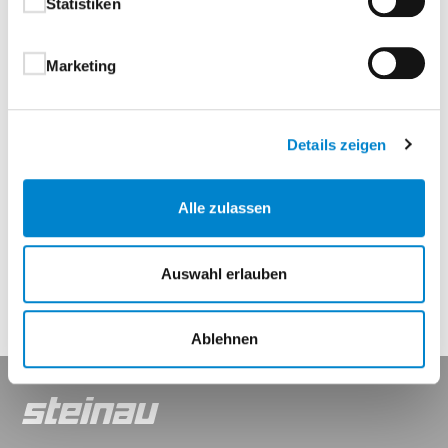
Statistiken
– Automatische Verriegelung und
Hinderniserkennung
Marketing
Sanft-Anlauf und Sanft-Stopp für langlebige
Technik
Details zeigen
Wartungsfreier Lauf mit Innen-Notentriegelung
Alle zulassen
Eigenschaften
Auswahl erlauben
Ablehnen