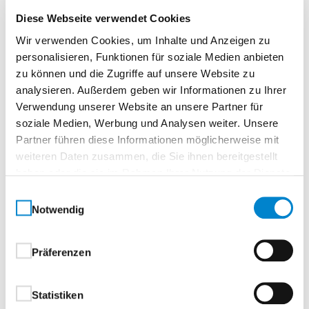
Diese Webseite verwendet Cookies
Oberflächenbeschichtung
Wir verwenden Cookies, um Inhalte und Anzeigen zu
Ausführung mit beidseitiger hochwertiger Coil-
personalisieren, Funktionen für soziale Medien anbieten
Coating-Beschichtung
zu können und die Zugriffe auf unsere Website zu
analysieren. Außerdem geben wir Informationen zu Ihrer
Verwendung unserer Website an unsere Partner für
außen hochwertige Struktur
soziale Medien, Werbung und Analysen weiter. Unsere
Polyamidbeschichtung:
Partner führen diese Informationen möglicherweise mit
weiteren Daten zusammen, die Sie ihnen bereitgestellt
Standardfarben, in Anlehnung an RAL-
haben oder die sie im Rahmen Ihrer Nutzung der Dienste
Farbkarte
gesammelt haben.
RAL 7016 Anthrazitgrau
Einwilligungsauswahl
Notwendig
RAL 9007 Graualuminium
CH 703 Anthrazit Metallic
innen hochwertige Polyesterbeschichtung
Präferenzen
Grauweiß, in Anlehnung an RAL 9002
Statistiken
Beschläge und Schließmittel