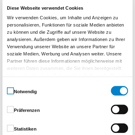
Diese Webseite verwendet Cookies
Oberflächenbeschichtung
Wir verwenden Cookies, um Inhalte und Anzeigen zu
Ausführung mit beidseitiger hochwertiger Coil-
personalisieren, Funktionen für soziale Medien anbieten
Coating-Beschichtung
zu können und die Zugriffe auf unsere Website zu
analysieren. Außerdem geben wir Informationen zu Ihrer
Verwendung unserer Website an unsere Partner für
außen hochwertige Struktur
soziale Medien, Werbung und Analysen weiter. Unsere
Polyamidbeschichtung:
Partner führen diese Informationen möglicherweise mit
weiteren Daten zusammen, die Sie ihnen bereitgestellt
Standardfarben, in Anlehnung an RAL-
haben oder die sie im Rahmen Ihrer Nutzung der Dienste
Farbkarte
gesammelt haben.
RAL 7016 Anthrazitgrau
Einwilligungsauswahl
Notwendig
RAL 9007 Graualuminium
CH 703 Anthrazit Metallic
innen hochwertige Polyesterbeschichtung
Präferenzen
Grauweiß, in Anlehnung an RAL 9002
Statistiken
Beschläge und Schließmittel