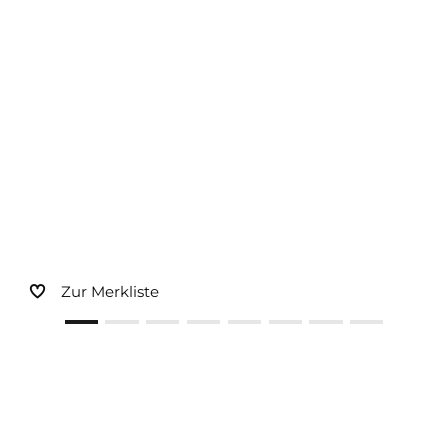
Sonnen- und Insektenschutz
Hochwasser­schutz
Dachboden­treppen
Zur Merkliste