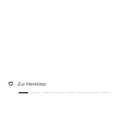
Sonnen- und Insektenschutz
Hochwasser­schutz
Dachboden­treppen
Zur Merkliste