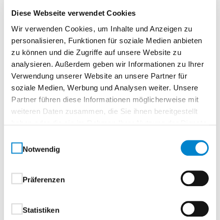
Diese Webseite verwendet Cookies
Oberflächenbeschichtung
Wir verwenden Cookies, um Inhalte und Anzeigen zu
Ausführung mit beidseitiger hochwertiger Coil-
personalisieren, Funktionen für soziale Medien anbieten
Coating-Beschichtung
zu können und die Zugriffe auf unsere Website zu
analysieren. Außerdem geben wir Informationen zu Ihrer
Verwendung unserer Website an unsere Partner für
außen hochwertige Struktur
soziale Medien, Werbung und Analysen weiter. Unsere
Polyamidbeschichtung:
Partner führen diese Informationen möglicherweise mit
weiteren Daten zusammen, die Sie ihnen bereitgestellt
Standardfarben, in Anlehnung an RAL-
haben oder die sie im Rahmen Ihrer Nutzung der Dienste
Farbkarte
gesammelt haben.
RAL 7016 Anthrazitgrau
Einwilligungsauswahl
Notwendig
RAL 9007 Graualuminium
CH 703 Anthrazit Metallic
innen hochwertige Polyesterbeschichtung
Präferenzen
Grauweiß, in Anlehnung an RAL 9002
Statistiken
Beschläge und Schließmittel