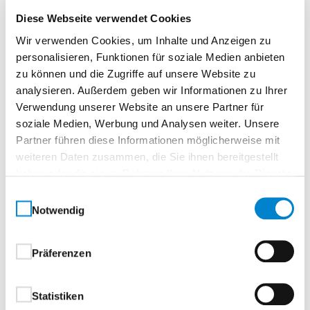
Diese Webseite verwendet Cookies
Oberflächenbeschichtung
Wir verwenden Cookies, um Inhalte und Anzeigen zu
Ausführung mit beidseitiger hochwertiger Coil-
personalisieren, Funktionen für soziale Medien anbieten
Coating-Beschichtung
zu können und die Zugriffe auf unsere Website zu
analysieren. Außerdem geben wir Informationen zu Ihrer
Verwendung unserer Website an unsere Partner für
außen hochwertige Struktur
soziale Medien, Werbung und Analysen weiter. Unsere
Polyamidbeschichtung:
Partner führen diese Informationen möglicherweise mit
weiteren Daten zusammen, die Sie ihnen bereitgestellt
Standardfarben, in Anlehnung an RAL-
haben oder die sie im Rahmen Ihrer Nutzung der Dienste
Farbkarte
gesammelt haben.
RAL 7016 Anthrazitgrau
Einwilligungsauswahl
Notwendig
RAL 9007 Graualuminium
CH 703 Anthrazit Metallic
innen hochwertige Polyesterbeschichtung
Präferenzen
Grauweiß, in Anlehnung an RAL 9002
Statistiken
Beschläge und Schließmittel