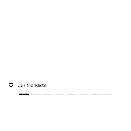
Sonnen- und Insektenschutz
Hochwasser­schutz
Dachboden­treppen
Zur Merkliste