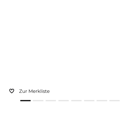
Sonnen- und Insektenschutz
Hochwasser­schutz
Dachboden­treppen
Zur Merkliste