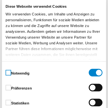
Diese Webseite verwendet Cookies
Oberflächenbeschichtung
Wir verwenden Cookies, um Inhalte und Anzeigen zu
Ausführung mit beidseitiger hochwertiger Coil-
personalisieren, Funktionen für soziale Medien anbieten
Coating-Beschichtung
zu können und die Zugriffe auf unsere Website zu
analysieren. Außerdem geben wir Informationen zu Ihrer
Verwendung unserer Website an unsere Partner für
außen hochwertige Struktur
soziale Medien, Werbung und Analysen weiter. Unsere
Polyamidbeschichtung:
Partner führen diese Informationen möglicherweise mit
weiteren Daten zusammen, die Sie ihnen bereitgestellt
Standardfarben, in Anlehnung an RAL-
haben oder die sie im Rahmen Ihrer Nutzung der Dienste
Farbkarte
gesammelt haben.
RAL 7016 Anthrazitgrau
Einwilligungsauswahl
Notwendig
RAL 9007 Graualuminium
CH 703 Anthrazit Metallic
innen hochwertige Polyesterbeschichtung
Präferenzen
Grauweiß, in Anlehnung an RAL 9002
Statistiken
Beschläge und Schließmittel