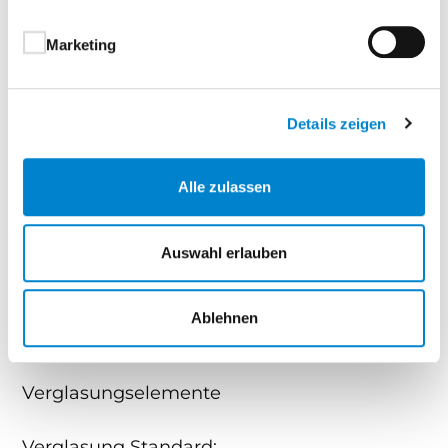
Tür-bzw. Gangflügel mit Einsteckschloss PZ-
Marketing
gelocht, Profilzylinder mit drei Schlüsseln
Edelstahl-Drückergarnitur gebürstet, PZ-
verwendbar
Details zeigen
Standflügel der 2-flügligen Tür mit Kantriegel
Alle zulassen
Ausstattung
zwei Regalleisten, ein Regalboden, zwei
Auswahl erlauben
Kleiderhaken und Lackstift
zusätzlich für Flachdach: zwei Regenfallrohre
Ablehnen
Optionale Ausführungen
Verglasungselemente
Verglasung Standard: