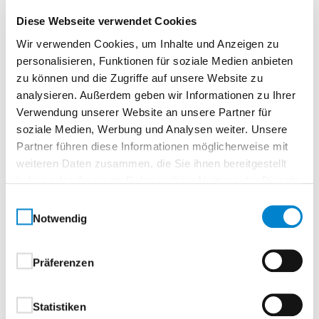
Diese Webseite verwendet Cookies
Oberflächenbeschichtung
Wir verwenden Cookies, um Inhalte und Anzeigen zu
personalisieren, Funktionen für soziale Medien anbieten
Ausführung mit beidseitiger hochwertiger Coil-
zu können und die Zugriffe auf unsere Website zu
Coating-Beschichtung
analysieren. Außerdem geben wir Informationen zu Ihrer
Verwendung unserer Website an unsere Partner für
außen hochwertige Struktur
soziale Medien, Werbung und Analysen weiter. Unsere
Polyamidbeschichtung:
Partner führen diese Informationen möglicherweise mit
weiteren Daten zusammen, die Sie ihnen bereitgestellt
Standardfarben, in Anlehnung an RAL-
haben oder die sie im Rahmen Ihrer Nutzung der Dienste
Farbkarte
gesammelt haben.
Einwilligungsauswahl
RAL 7016 Anthrazitgrau
Notwendig
RAL 9007 Graualuminium
CH 703 Anthrazit Metallic
innen hochwertige Polyesterbeschichtung
Präferenzen
Grauweiß, in Anlehnung an RAL 9002
Statistiken
Beschläge und Schließmittel