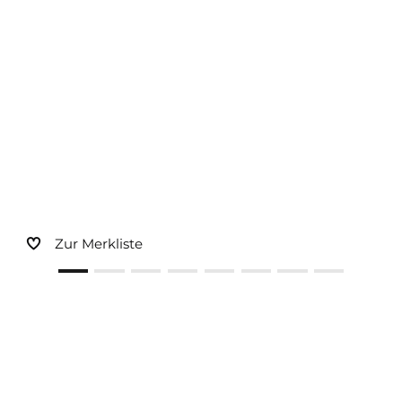
Sonnen- und Insektenschutz
Hochwasser­schutz
Dachboden­treppen
Zur Merkliste