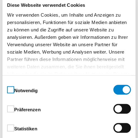
Oberflächenbeschichtung
Diese Webseite verwendet Cookies
Wir verwenden Cookies, um Inhalte und Anzeigen zu
Ausführung mit beidseitiger hochwertiger Coil-
personalisieren, Funktionen für soziale Medien anbieten
Coating-Beschichtung
zu können und die Zugriffe auf unsere Website zu
analysieren. Außerdem geben wir Informationen zu Ihrer
außen hochwertige Struktur
Verwendung unserer Website an unsere Partner für
Polyamidbeschichtung:
soziale Medien, Werbung und Analysen weiter. Unsere
Partner führen diese Informationen möglicherweise mit
Standardfarben, in Anlehnung an RAL-
weiteren Daten zusammen, die Sie ihnen bereitgestellt
Farbkarte
haben oder die sie im Rahmen Ihrer Nutzung der Dienste
RAL 7016 Anthrazitgrau
gesammelt haben.
Einwilligungsauswahl
RAL 9007 Graualuminium
Notwendig
CH 703 Anthrazit Metallic
innen hochwertige Polyesterbeschichtung
Präferenzen
Grauweiß, in Anlehnung an RAL 9002
Beschläge und Schließmittel
Statistiken