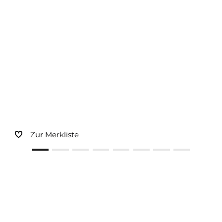
Sonnen- und Insektenschutz
Hochwasser­schutz
Dachboden­treppen
Zur Merkliste