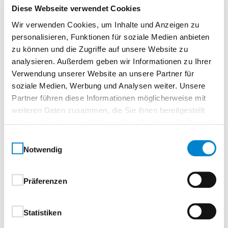
Oberflächenbeschichtung
Diese Webseite verwendet Cookies
Wir verwenden Cookies, um Inhalte und Anzeigen zu
Ausführung mit beidseitiger hochwertiger Coil-
personalisieren, Funktionen für soziale Medien anbieten
Coating-Beschichtung
zu können und die Zugriffe auf unsere Website zu
analysieren. Außerdem geben wir Informationen zu Ihrer
außen hochwertige Struktur
Verwendung unserer Website an unsere Partner für
Polyamidbeschichtung:
soziale Medien, Werbung und Analysen weiter. Unsere
Partner führen diese Informationen möglicherweise mit
Standardfarben, in Anlehnung an RAL-
weiteren Daten zusammen, die Sie ihnen bereitgestellt
Farbkarte
haben oder die sie im Rahmen Ihrer Nutzung der Dienste
RAL 7016 Anthrazitgrau
gesammelt haben.
Einwilligungsauswahl
RAL 9007 Graualuminium
Notwendig
CH 703 Anthrazit Metallic
innen hochwertige Polyesterbeschichtung
Präferenzen
Grauweiß, in Anlehnung an RAL 9002
Beschläge und Schließmittel
Statistiken