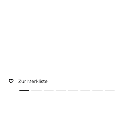
Sonnen- und Insektenschutz
Hochwasser­schutz
Dachboden­treppen
Zur Merkliste