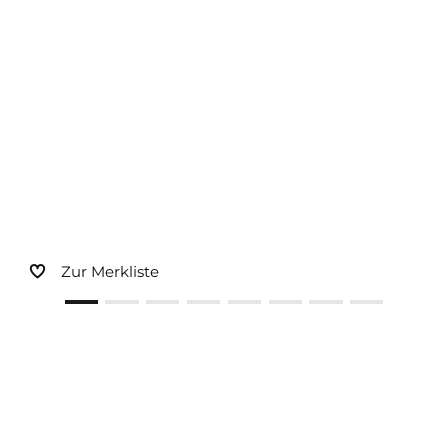
Sonnen- und Insektenschutz
Hochwasser­schutz
Dachboden­treppen
Zur Merkliste