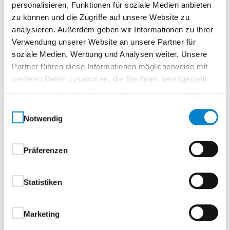
personalisieren, Funktionen für soziale Medien anbieten
zu können und die Zugriffe auf unsere Website zu
Oberflächenbeschichtung
analysieren. Außerdem geben wir Informationen zu Ihrer
Verwendung unserer Website an unsere Partner für
Ausführung mit beidseitiger hochwertiger Coil-
soziale Medien, Werbung und Analysen weiter. Unsere
Coating-Beschichtung
Partner führen diese Informationen möglicherweise mit
weiteren Daten zusammen, die Sie ihnen bereitgestellt
außen hochwertige Struktur
haben oder die sie im Rahmen Ihrer Nutzung der Dienste
Polyamidbeschichtung:
gesammelt haben.
Einwilligungsauswahl
Notwendig
Standardfarben, in Anlehnung an RAL-
Farbkarte
RAL 7016 Anthrazitgrau
Präferenzen
RAL 9007 Graualuminium
CH 703 Anthrazit Metallic
Statistiken
innen hochwertige Polyesterbeschichtung
Grauweiß, in Anlehnung an RAL 9002
Marketing
Beschläge und Schließmittel