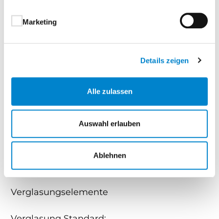
Tür-bzw. Gangflügel mit Einsteckschloss PZ-
Marketing
gelocht, Profilzylinder mit drei Schlüsseln
Edelstahl-Drückergarnitur gebürstet, PZ-
verwendbar
Details zeigen
Standflügel der 2-flügligen Tür mit Kantriegel
Alle zulassen
Ausstattung
zwei Regalleisten, ein Regalboden, zwei
Auswahl erlauben
Kleiderhaken und Lackstift
zusätzlich für Flachdach: zwei Regenfallrohre
Ablehnen
Optionale Ausführungen
Verglasungselemente
Verglasung Standard: