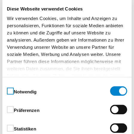
Diese Webseite verwendet Cookies
Oberflächenbeschichtung
Wir verwenden Cookies, um Inhalte und Anzeigen zu
personalisieren, Funktionen für soziale Medien anbieten
Ausführung mit beidseitiger hochwertiger Coil-
zu können und die Zugriffe auf unsere Website zu
Coating-Beschichtung
analysieren. Außerdem geben wir Informationen zu Ihrer
Verwendung unserer Website an unsere Partner für
außen hochwertige Struktur
soziale Medien, Werbung und Analysen weiter. Unsere
Polyamidbeschichtung:
Partner führen diese Informationen möglicherweise mit
weiteren Daten zusammen, die Sie ihnen bereitgestellt
Standardfarben, in Anlehnung an RAL-
haben oder die sie im Rahmen Ihrer Nutzung der Dienste
Farbkarte
gesammelt haben.
Einwilligungsauswahl
RAL 7016 Anthrazitgrau
Notwendig
RAL 9007 Graualuminium
CH 703 Anthrazit Metallic
innen hochwertige Polyesterbeschichtung
Präferenzen
Grauweiß, in Anlehnung an RAL 9002
Statistiken
Beschläge und Schließmittel