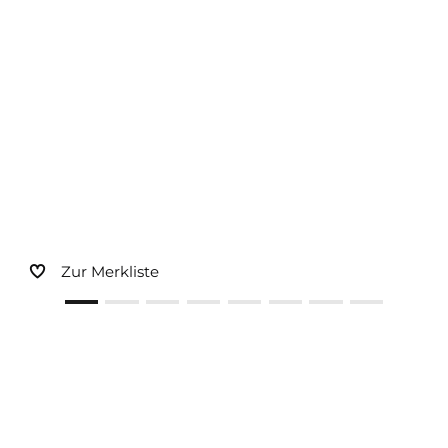
Sonnen- und Insektenschutz
Hochwasser­schutz
Dachboden­treppen
Zur Merkliste