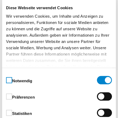
Diese Webseite verwendet Cookies
Oberflächenbeschichtung
Wir verwenden Cookies, um Inhalte und Anzeigen zu
personalisieren, Funktionen für soziale Medien anbieten
Ausführung mit beidseitiger hochwertiger Coil-
zu können und die Zugriffe auf unsere Website zu
Coating-Beschichtung
analysieren. Außerdem geben wir Informationen zu Ihrer
Verwendung unserer Website an unsere Partner für
außen hochwertige Struktur
soziale Medien, Werbung und Analysen weiter. Unsere
Polyamidbeschichtung:
Partner führen diese Informationen möglicherweise mit
weiteren Daten zusammen, die Sie ihnen bereitgestellt
Standardfarben, in Anlehnung an RAL-
haben oder die sie im Rahmen Ihrer Nutzung der Dienste
Farbkarte
gesammelt haben.
Einwilligungsauswahl
RAL 7016 Anthrazitgrau
Notwendig
RAL 9007 Graualuminium
CH 703 Anthrazit Metallic
innen hochwertige Polyesterbeschichtung
Präferenzen
Grauweiß, in Anlehnung an RAL 9002
Statistiken
Beschläge und Schließmittel