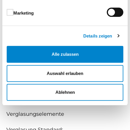
Tür-bzw. Gangflügel mit Einsteckschloss PZ-
Marketing
gelocht, Profilzylinder mit drei Schlüsseln
Edelstahl-Drückergarnitur gebürstet, PZ-
verwendbar
Details zeigen
Standflügel der 2-flügligen Tür mit Kantriegel
Alle zulassen
Ausstattung
zwei Regalleisten, ein Regalboden, zwei
Auswahl erlauben
Kleiderhaken und Lackstift
zusätzlich für Flachdach: zwei Regenfallrohre
Ablehnen
Optionale Ausführungen
Verglasungselemente
Verglasung Standard: