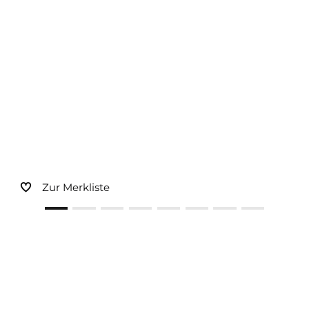
Sonnen- und Insektenschutz
Hochwasser­schutz
Dachboden­treppen
Zur Merkliste