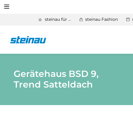
Suchen
steinau für ...
steinau Fashion
Zurück
Produkte
Suchen
Basic Aktionen 2026
Türen & Zargen
Gerätehaus BSD 9,
Trend Satteldach
Tore
Industrie, Gewerbe, Öffentliche Hand
Antriebe
Stauraum­systeme