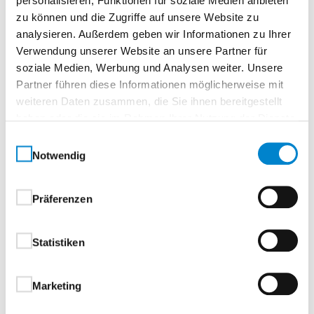
personalisieren, Funktionen für soziale Medien anbieten
zu können und die Zugriffe auf unsere Website zu
analysieren. Außerdem geben wir Informationen zu Ihrer
Verwendung unserer Website an unsere Partner für
Beschreibung
soziale Medien, Werbung und Analysen weiter. Unsere
Partner führen diese Informationen möglicherweise mit
weiteren Daten zusammen, die Sie ihnen bereitgestellt
Türtyp: H120-1 ODAusführung: 1-flügligKonstruktion:
haben oder die sie im Rahmen Ihrer Nutzung der Dienste
verklebtFeuerschutz: EI120
gesammelt haben.
Einwilligungsauswahl
(feuerwiderstandsfähig)Rauchschutz: RS /
Notwendig
SaSchallschutz: im PrüfverfahrenEinbruchhemmung:
RC2Wärmedurchgang: 1,5Druckbelastung:
8000.0Türblatt: 65 mmBlechstärke:
Präferenzen
1,0Falzausbildung: DünnfalzEinbau: Mauerwerk ≥≥140
mm / Beton ≥≥175 mmGrößenbereich (B × H): 625–
Statistiken
1.320 × 1.750–2.500 mmCE-Kennzeichnung:
nanSelbstschließend: JaHochwasserbeständig:
JaATEX: Ja
Marketing