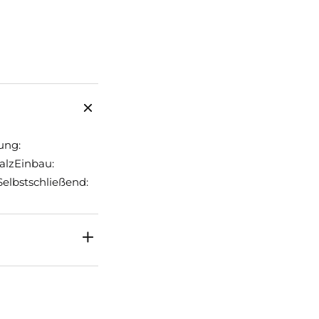
ung:
alzEinbau:
elbstschließend: