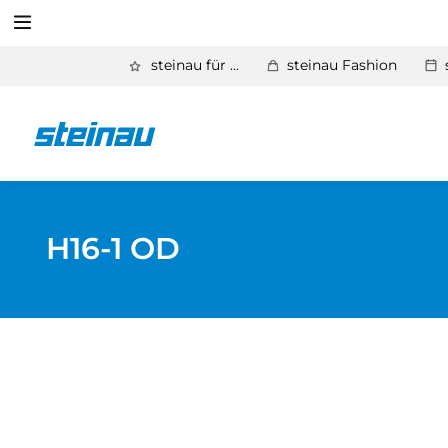
Suchen
steinau für ...
steinau Fashion
Zurück
Produkte
Suchen
Basic Aktionen 2026
Türen & Zargen
H16-1 OD
Tore
Industrie, Gewerbe, Öffentliche Hand
Antriebe
Stauraum­systeme