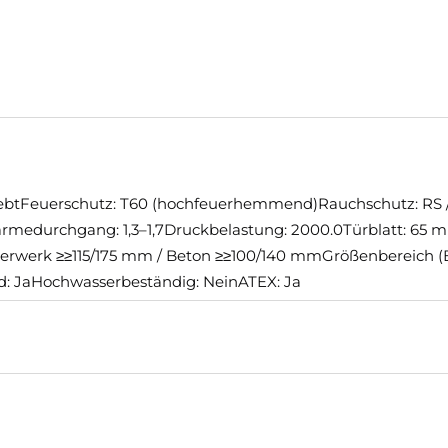
rklebtFeuerschutz: T60 (hochfeuerhemmend)Rauchschutz: RS /
medurchgang: 1,3–1,7Druckbelastung: 2000.0Türblatt: 65 m
auerwerk ≥≥115/175 mm / Beton ≥≥100/140 mmGrößenbereich (B
: JaHochwasserbeständig: NeinATEX: Ja