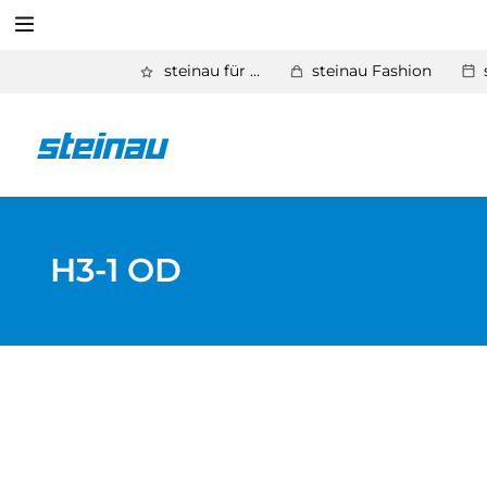
Suchen
steinau für ...
steinau Fashion
Zurück
Produkte
Suchen
Basic Aktionen 2026
Türen & Zargen
H3-1 OD
Tore
Industrie, Gewerbe, Öffentliche Hand
Antriebe
Stauraum­systeme