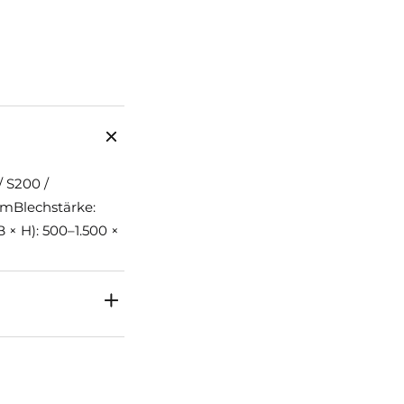
 S200 /
mBlechstärke:
 × H): 500–1.500 ×