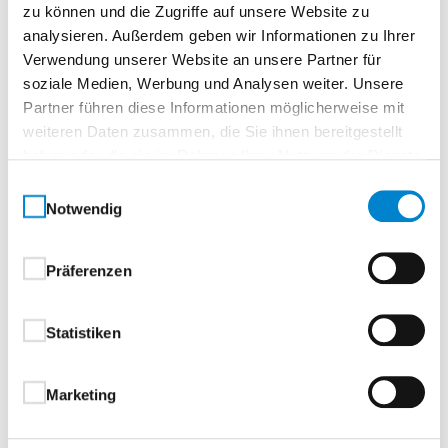
zu können und die Zugriffe auf unsere Website zu
analysieren. Außerdem geben wir Informationen zu Ihrer
Verwendung unserer Website an unsere Partner für
soziale Medien, Werbung und Analysen weiter. Unsere
Beschreibung
Partner führen diese Informationen möglicherweise mit
weiteren Daten zusammen, die Sie ihnen bereitgestellt
Türtyp: H3 G-1Ausführung: 1-flügligKonstruktion:
haben oder die sie im Rahmen Ihrer Nutzung der Dienste
verschweißtFeuerschutz: T90
gesammelt haben.
Einwilligungsauswahl
(feuerbeständig)Rauchschutz: RS / S200 /
Notwendig
SaSchallschutz: 36–39Einbruchhemmung:
RC4Wärmedurchgang: 1,7Druckbelastung:
Präferenzen
8000.0Türblatt: 65 mmBlechstärke: 1,5Falzausbildung:
DünnfalzEinbau: Mauerwerk ≥≥175 mm / Beton ≥≥140
mmGrößenbereich (B × H): 625–1.500 × 2.501–3.250
Statistiken
mmCE-Kennzeichnung: nanSelbstschließend:
JaHochwasserbeständig: NeinATEX: Ja
Marketing
Eigenschaften