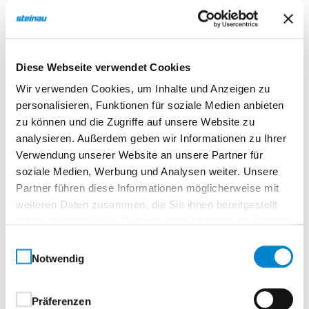
Beschreibung
Handsenderhalterung für HSE-Modelle
Diese Webseite verwendet Cookies
Die steinau Handsenderhalterung ist das ideale
Wir verwenden Cookies, um Inhalte und Anzeigen zu
Zubehör für die Handsender HSE 1 S3, HSE 2 S3 und
personalisieren, Funktionen für soziale Medien anbieten
HSE 4 S3. Mit transparenter Optik und praktischem
zu können und die Zugriffe auf unsere Website zu
Sonnenblendenclip lässt sie sich flexibel im Fahrzeug
analysieren. Außerdem geben wir Informationen zu Ihrer
Verwendung unserer Website an unsere Partner für
oder an der Wand anbringen.
soziale Medien, Werbung und Analysen weiter. Unsere
Partner führen diese Informationen möglicherweise mit
Technische Details
weiteren Daten zusammen, die Sie ihnen bereitgestellt
Passend für HSE 1 S3, HSE 2 S3 und HSE 4 S3
haben oder die sie im Rahmen Ihrer Nutzung der Dienste
gesammelt haben.
Transparentes Design
Einwilligungsauswahl
Inklusive Sonnenblendenclip
Notwendig
Zur Wandmontage oder Befestigung an der
Sonnenblende
Präferenzen