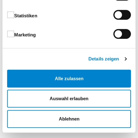
Ihre Vorteile im Überblick
Statistiken
Praktische Aufbewahrung für HSE-Handsender
Flexible Befestigungsmöglichkeiten im Auto
Marketing
oder zuhause
Einfacher Zugriff – Handsender jederzeit
griffbereit
Details zeigen
Eigenschaften
Alle zulassen
Farben
Auswahl erlauben
Ablehnen