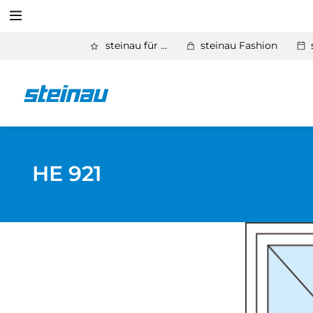
Suchen
steinau für ...
steinau Fashion
Zurück
Produkte
Suchen
Basic Aktionen 2026
Türen & Zargen
HE 921
Tore
Industrie, Gewerbe, Öffentliche Hand
Antriebe
Stauraum­systeme