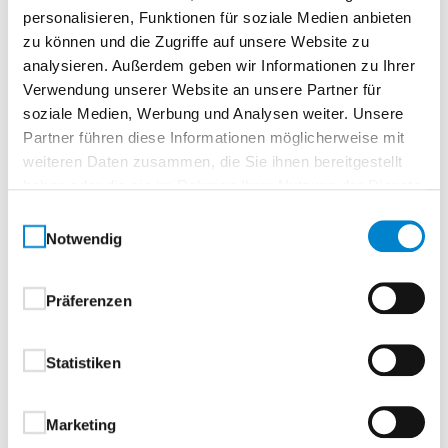
personalisieren, Funktionen für soziale Medien anbieten
Oberflächenbeschichtung
zu können und die Zugriffe auf unsere Website zu
analysieren. Außerdem geben wir Informationen zu Ihrer
Feuerverzinkung 1) (Vollbad-Verzinkung)
Verwendung unserer Website an unsere Partner für
soziale Medien, Werbung und Analysen weiter. Unsere
1) Durch die Feuerverzinkung können Unebenheiten in der lackierten
Partner führen diese Informationen möglicherweise mit
Oberfläche entstehen. Diese sind fertigungsbedingt und stellen keinen
weiteren Daten zusammen, die Sie ihnen bereitgestellt
Mangel dar.
haben oder die sie im Rahmen Ihrer Nutzung der Dienste
gesammelt haben.
Rahmenkonstruktion und Torfüllung (außen &
Einwilligungsauswahl
Notwendig
innen) lackiert.
Präferenzen
Torbedienung/Verriegelung
Statistiken
Manuell oder mit Antrieb (soptionales Zubehör)
Marketing