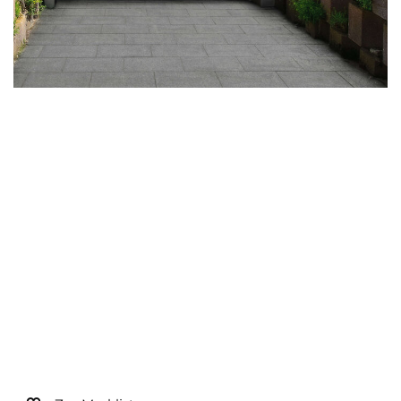
Sonnen- und Insektenschutz
Hochwasser­schutz
Dachboden­treppen