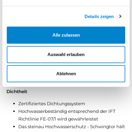
Beschlag
Details zeigen
Wartungsfreier Hebelbeschlag, kugelgelagerte
Kunststofflaufrollen und Führungsschienen verzinkt.
Gewichtsausgleich mit Multi-Federpaket nach EN-
Alle zulassen
Norm mit Feineinstellungen und Absturzsicherung.
Anschlag des Torflügels durch Gummipuffer in den
Auswahl erlauben
Laufschienen Ausführung nach derzeit geltenden EU-
Normen.
Ablehnen
Dichtheit
Zertifiziertes Dichtungssystem
Hochwasserbeständig entsprechend der IFT
Richtlinie FE-07/1 wird gewährleistet
Das steinau Hochwasserschutz - Schwingtor hält