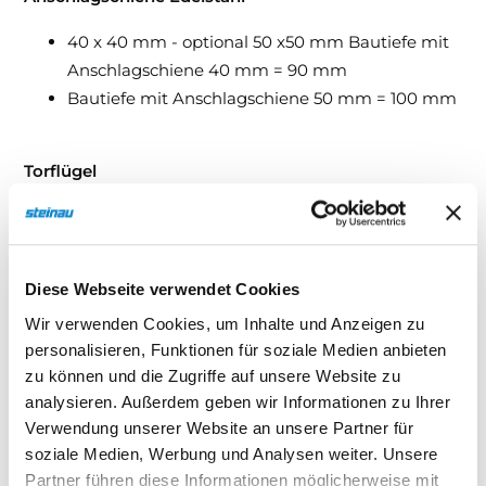
40 x 40 mm - optional 50 x50 mm Bautiefe mit
Anschlagschiene 40 mm = 90 mm
Bautiefe mit Anschlagschiene 50 mm = 100 mm
Torflügel
Massive Rahmenkonstruktion mit statischem
Nachweis, elektrisch geschweißt, Torverschalung
außen aufgeklebt, Aluminium 2 mm.
Diese Webseite verwendet Cookies
Wir verwenden Cookies, um Inhalte und Anzeigen zu
Oberflächenbeschichtung
personalisieren, Funktionen für soziale Medien anbieten
1)
Feuerverzinkung
(Vollbad-Verzinkung)
zu können und die Zugriffe auf unsere Website zu
analysieren. Außerdem geben wir Informationen zu Ihrer
1) Durch die Feuerverzinkung können Unebenheiten in der lackierten
Verwendung unserer Website an unsere Partner für
Oberfläche entstehen. Diese sind fertigungsbedingt und stellen keinen
soziale Medien, Werbung und Analysen weiter. Unsere
Mangel dar.
Partner führen diese Informationen möglicherweise mit