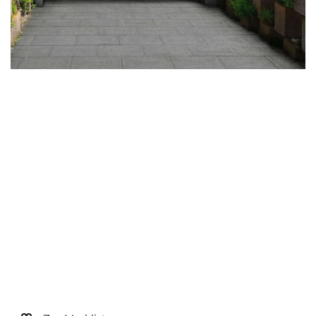
Sonnen- und Insektenschutz
Hochwasser­schutz
Dachboden­treppen