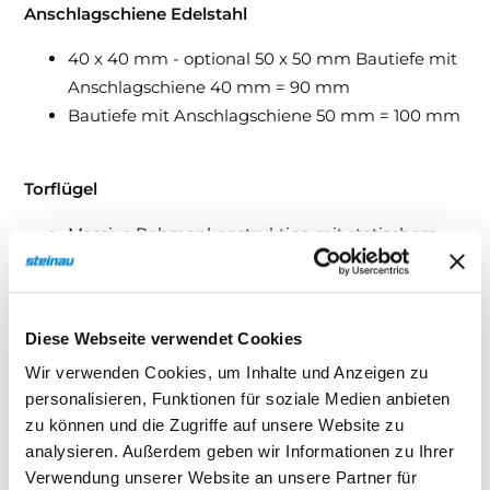
Anschlagschiene Edelstahl
40 x 40 mm - optional 50 x 50 mm Bautiefe mit
Anschlagschiene 40 mm = 90 mm
Bautiefe mit Anschlagschiene 50 mm = 100 mm
Torflügel
Massive Rahmenkonstruktion mit statischem
Nachweis, elektrisch geschweißt, Torverschalung
außen aufgeklebt, Aluminium 2 mm.
Diese Webseite verwendet Cookies
Oberflächenbeschichtung
Wir verwenden Cookies, um Inhalte und Anzeigen zu
personalisieren, Funktionen für soziale Medien anbieten
Feuerverzinkung 1) (Vollbad-Verzinkung)
zu können und die Zugriffe auf unsere Website zu
1) Durch die Feuerverzinkung können Unebenheiten in der lackierten
analysieren. Außerdem geben wir Informationen zu Ihrer
Verwendung unserer Website an unsere Partner für
Oberfläche entstehen. Diese sind fertigungsbedingt und stellen keinen