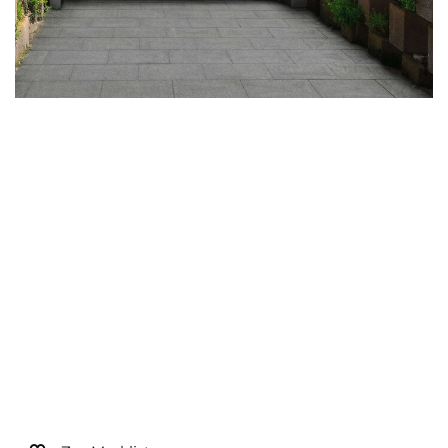
Sonnen- und Insektenschutz
Hochwasser­schutz
Dachboden­treppen