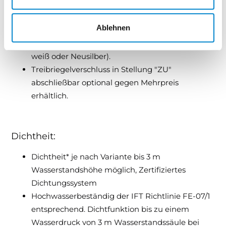
Treibriegelverschluss nicht abschließbar auf der
Ablehnen
Innenseite zur Aktivierung der
Hochwasserbeständigkeit (Farbe Treibriegel
weiß oder Neusilber).
Treibriegelverschluss in Stellung "ZU"
abschließbar optional gegen Mehrpreis
erhältlich.
Dichtheit:
Dichtheit* je nach Variante bis 3 m
Wasserstandshöhe möglich, Zertifiziertes
Dichtungssystem
Hochwasserbeständig der IFT Richtlinie FE-07/1
entsprechend. Dichtfunktion bis zu einem
Wasserdruck von 3 m Wasserstandssäule bei