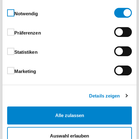
Türverschalung Außenseite massives, verzinktes
gesammelt haben.
Einwilligungsauswahl
Stahlblech, Türverschalung Innenseite
Notwendig
Aluminium.
Präferenzen
Oberflächenbeschichtung
Statistiken
Bei NICHT thermisch getrennter
Ausführung:
Marketing
Feuerverzinkung 1) (Vollbad-Verzinkung) mit
einer Schichtdicke
von ca. 50-150 µm
Details zeigen
Rahmenkonstruktion und Torfüllung (außen &
innen) lackiert
Alle zulassen
Auswahl erlauben
Beschlag: