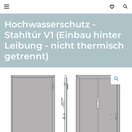
Hochwasserschutz -
Zurück
Stahltür V1 (Einbau hinter
Produkte
Leibung - nicht thermisch
Basic Aktionen 2026
getrennt)
Türen & Zargen
Tore
Industrie, Gewerbe, Öffentliche Hand
Antriebe
Stauraum­systeme