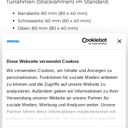
Türrahmen (Stockrahmen) im Standard:
Bandseite: 80 mm (80 x 40 mm)
Schlossseite: 60 mm (60 x 40 mm)
Oben: 80 mm (80 x 40 mm)
Anschlagschiene unten im Standard: 40 x 40
mm
Diese Webseite verwendet Cookies
Mögliche Einbauarten:
Wir verwenden Cookies, um Inhalte und Anzeigen zu
personalisieren, Funktionen für soziale Medien anbieten
Zwischen Leibung
zu können und die Zugriffe auf unsere Website zu
Zwischen Leibung bündig mit Mauerwerk innen
analysieren. Außerdem geben wir Informationen zu Ihrer
Hinter Leibung
Verwendung unserer Website an unsere Partner für
Vor Leibung auf Außenwand
soziale Medien, Werbung und Analysen weiter. Unsere
Türflügel
Partner führen diese Informationen möglicherweise mit
Aus stabilen, verwindungsfreien
weiteren Daten zusammen, die Sie ihnen bereitgestellt
Profilstahlrohren nach statischen Erfordernissen.
haben oder die sie im Rahmen Ihrer Nutzung der Dienste