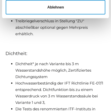
Innenseite zur Aktivierung der
Ablehnen
Hochwasserbeständigkeit (Farbe Treibriegel
weiß oder Neusilber).
Treibriegelverschluss in Stellung "ZU"
abschließbar optional gegen Mehrpreis
erhältlich.
Dichtheit:
Dichtheit* je nach Variante bis 3 m
Wasserstandshöhe möglich, Zertifiziertes
Dichtungssystem
Hochwasserbeständig der IFT Richtlinie FE-07/1
entsprechend. Dichtfunktion bis zu einem
Wasserdruck von 3 m Wasserstandssäule bei
Variante 1 und 3,
Die Tests des renommierten ITF-Instituts in