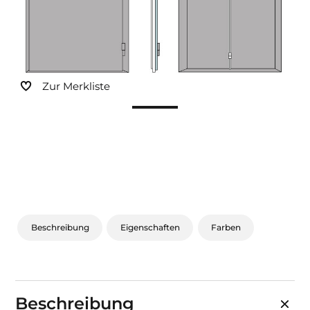
Sonnen- und Insektenschutz
Hochwasser­schutz
Zur Merkliste
Dachboden­treppen
Beschreibung
Eigenschaften
Farben
Beschreibung