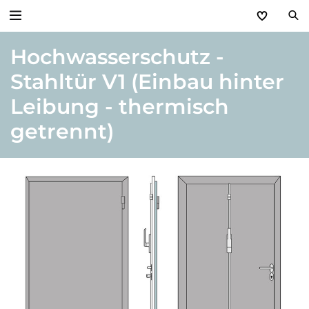
Hochwasserschutz -
Zurück
Stahltür V1 (Einbau hinter
Produkte
Leibung - thermisch
Basic Aktionen 2026
getrennt)
Türen & Zargen
Tore
Industrie, Gewerbe, Öffentliche Hand
Antriebe
Stauraum­systeme