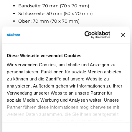
Bandseite: 70 mm (70 x 70 mm)
Schlossseite: 50 mm (50 x 70 mm)
Oben: 70 mm (70 x 70 mm)
Anschlagschiene unten im Standard: 50 x 70
mm
Diese Webseite verwendet Cookies
Mögliche Einbauarten:
Wir verwenden Cookies, um Inhalte und Anzeigen zu
Zwischen Leibung
personalisieren, Funktionen für soziale Medien anbieten
zu können und die Zugriffe auf unsere Website zu
Zwischen Leibung
analysieren. Außerdem geben wir Informationen zu Ihrer
Bündig mit Mauerwerk innen
Verwendung unserer Website an unsere Partner für
Bauartbedingt kann es zu
soziale Medien, Werbung und Analysen weiter. Unsere
Kondenswasserbildung im Türspalt kommen
Partner führen diese Informationen möglicherweise mit
Türflügel
weiteren Daten zusammen, die Sie ihnen bereitgestellt
Aus stabilen, verwindungsfreien
haben oder die sie im Rahmen Ihrer Nutzung der Dienste
Profilstahlrohren nach statischen Erfordernissen.
gesammelt haben.
Einwilligungsauswahl