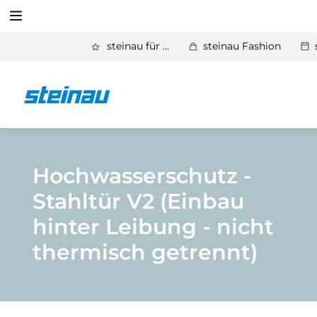
Suchen
steinau für ...
steinau Fashion
Zurück
Produkte
Suchen
Basic Aktionen 2026
Türen & Zargen
Hochwasserschutz -
Stahltür V2 (Einbau
Tore
hinter Leibung - nicht
Industrie, Gewerbe, Öffentliche Hand
thermisch getrennt)
Antriebe
Stauraum­systeme