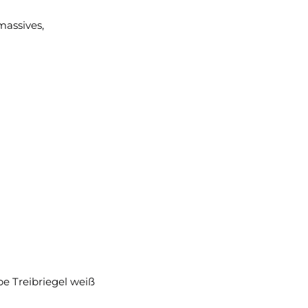
massives,
be Treibriegel weiß