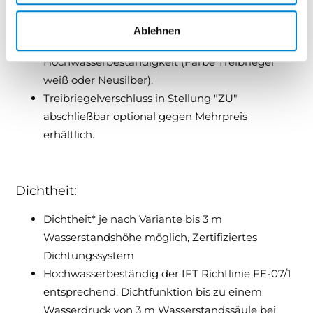
Treibriegelverschluss nicht abschließbar auf der
Ablehnen
Innenseite zur Aktivierung der
Hochwasserbeständigkeit (Farbe Treibriegel
weiß oder Neusilber).
Treibriegelverschluss in Stellung "ZU"
abschließbar optional gegen Mehrpreis
erhältlich.
Dichtheit:
Dichtheit* je nach Variante bis 3 m
Wasserstandshöhe möglich, Zertifiziertes
Dichtungssystem
Hochwasserbeständig der IFT Richtlinie FE-07/1
entsprechend. Dichtfunktion bis zu einem
Wasserdruck von 3 m Wasserstandssäule bei