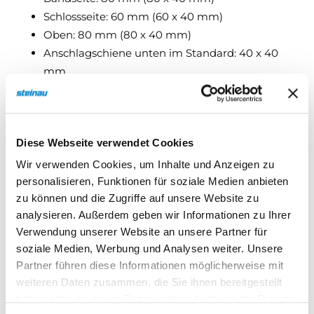
Schlossseite: 60 mm (60 x 40 mm)
Oben: 80 mm (80 x 40 mm)
Anschlagschiene unten im Standard: 40 x 40
mm
Mögliche Einbauarten:
Diese Webseite verwendet Cookies
Zwischen Leibung
Wir verwenden Cookies, um Inhalte und Anzeigen zu
Zwischen Leibung bündig mit Mauerwerk innen
personalisieren, Funktionen für soziale Medien anbieten
Hinter Leibung
zu können und die Zugriffe auf unsere Website zu
Vor Leibung auf Außenwand
analysieren. Außerdem geben wir Informationen zu Ihrer
Türflügel
Verwendung unserer Website an unsere Partner für
Aus stabilen, verwindungsfreien
soziale Medien, Werbung und Analysen weiter. Unsere
Profilstahlrohren nach statischen Erfordernissen.
Partner führen diese Informationen möglicherweise mit
weiteren Daten zusammen, die Sie ihnen bereitgestellt
Türverschalung Außenseite massives, verzinktes
haben oder die sie im Rahmen Ihrer Nutzung der Dienste
Stahlblech, Türverschalung Innenseite