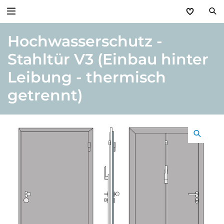
Hochwasserschutz -
Zurück
Stahltür V3 (Einbau hinter
Produkte
Leibung - thermisch
Basic Aktionen 2026
getrennt)
Türen & Zargen
Tore
Industrie, Gewerbe, Öffentliche Hand
Antriebe
Stauraum­systeme