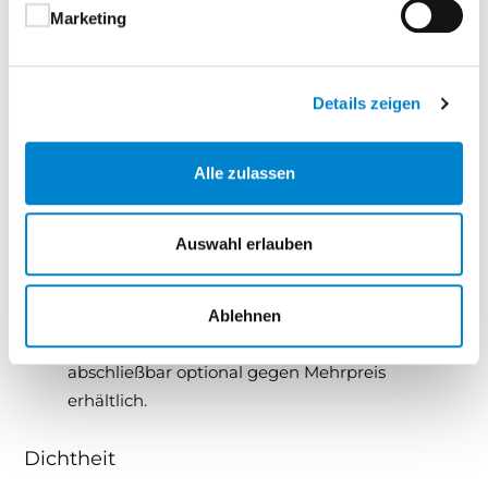
Marketing
Im Schmelzverfahren bandverzinkter Überzug,
Schichtdicke ca. 20 µm
Rahmenkonstruktion und Torfüllung (außen &
Details zeigen
innen) lackiert
Alle zulassen
Beschlag
Treibriegelverschluss nicht abschließbar auf der
Auswahl erlauben
Innenseite zur Aktivierung der
Hochwasserbeständigkeit (Farbe Treibriegel
weiß oder Neusilber).
Ablehnen
Treibriegelverschluss in Stellung "ZU"
abschließbar optional gegen Mehrpreis
erhältlich.
Dichtheit