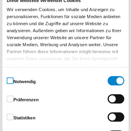
Diese Webseite verwendet Cookies
Wir verwenden Cookies, um Inhalte und Anzeigen zu
Mögliche Einbauarten:
personalisieren, Funktionen für soziale Medien anbieten
Zwischen Leibung
zu können und die Zugriffe auf unsere Website zu
Zwischen Leibung
analysieren. Außerdem geben wir Informationen zu Ihrer
Verwendung unserer Website an unsere Partner für
Bündig mit Mauerwerk innen
soziale Medien, Werbung und Analysen weiter. Unsere
Bauartbedingt kann es zu
Partner führen diese Informationen möglicherweise mit
Kondenswasserbildung im Türspalt kommen
weiteren Daten zusammen, die Sie ihnen bereitgestellt
Türflügel
haben oder die sie im Rahmen Ihrer Nutzung der Dienste
Aus stabilen, verwindungsfreien
gesammelt haben.
Einwilligungsauswahl
Profilstahlrohren nach statischen Erfordernissen.
Notwendig
Türverschalung Außenseite massives, verzinktes
Stahlblech, Türverschalung Innenseite
Aluminium.
Präferenzen
Oberflächenbeschichtung
Statistiken
Bei thermisch getrennter Ausführung: