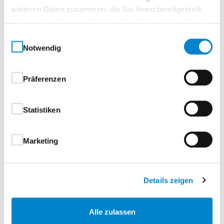
Bündig mit Mauerwerk innen
weiteren Daten zusammen, die Sie ihnen bereitgestellt
Bauartbedingt kann es zu
haben oder die sie im Rahmen Ihrer Nutzung der Dienste
Kondenswasserbildung im Türspalt kommen
gesammelt haben.
Einwilligungsauswahl
Türflügel
Notwendig
Aus stabilen, verwindungsfreien
Profilstahlrohren nach statischen Erfordernissen.
Präferenzen
Türverschalung Außenseite massives, verzinktes
Stahlblech, Türverschalung Innenseite
Aluminium.
Statistiken
Marketing
Oberflächenbeschichtung
Bei thermisch getrennter Ausführung:
Details zeigen
Im Schmelzverfahren bandverzinkter Überzug,
Schichtdicke ca. 20 µm
Alle zulassen
Rahmenkonstruktion und Torfüllung (außen &