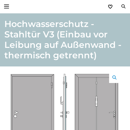
Hochwasserschutz -
Zurück
Stahltür V3 (Einbau vor
Produkte
Leibung auf Außenwand -
Basic Aktionen 2026
thermisch getrennt)
Türen & Zargen
Tore
Industrie, Gewerbe, Öffentliche Hand
Antriebe
Stauraum­systeme