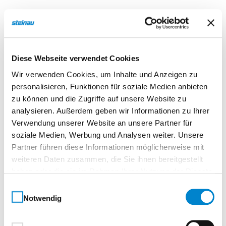
Insektenschutz-Rollo mit eckigem Kasten
Das steinau Insektenschutz-Rollo mit
eckigem
Aluminiumkasten
ist die ideale Lösung für die
Diese Webseite verwendet Cookies
nachträgliche Montage – sowohl außen vor dem
Wir verwenden Cookies, um Inhalte und Anzeigen zu
Fenster als auch innen am Dachfenster. Der kantige,
personalisieren, Funktionen für soziale Medien anbieten
pulverbeschichtete Kasten fügt sich harmonisch in
zu können und die Zugriffe auf unsere Website zu
moderne, geradlinige Fenster- und Fassadendesigns
analysieren. Außerdem geben wir Informationen zu Ihrer
ein. Dank
hochwertiger Materialien, kompakter
Verwendung unserer Website an unsere Partner für
Bauweise und leichtgängiger Bedienung
bietet das
soziale Medien, Werbung und Analysen weiter. Unsere
System zuverlässigen und langlebigen
Partner führen diese Informationen möglicherweise mit
Insektenschutz bei maximalem Bedienkomfort.
weiteren Daten zusammen, die Sie ihnen bereitgestellt
haben oder die sie im Rahmen Ihrer Nutzung der Dienste
System:
gesammelt haben.
Einwilligungsauswahl
Die Nutwelle ist mit einer Federmechanik und
Notwendig
Bremse ausgestattet, die das Gewebe
leise und
materialschonend
zurückführt. Die Schlussleiste