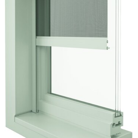
Sonnen- und Insektenschutz
Hochwasser­schutz
Dachboden­treppen